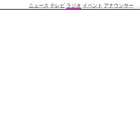
ニュース
テレビ
ラジオ
イベント
アナウンサー
テ
レ
ビ
番
組
表
OBS
制
作
番
組