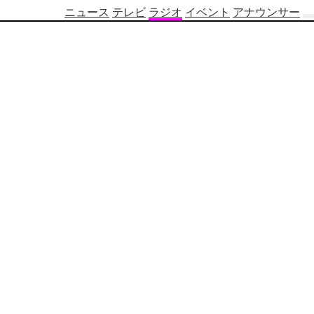
ニュース
テレビ
ラジオ
イベント
アナウンサー
テ
レ
ビ
番
組
表
OBS
制
作
番
組