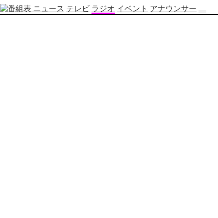
ニュース
テレビ
ラジオ
イベント
アナウンサー
テ
レ
ビ
番
組
表
OBS
制
作
番
組