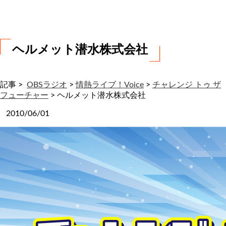
わ
せ
ヘルメット潜水株式会社
記事 >
OBSラジオ
>
情熱ライブ！Voice
>
チャレンジ トゥ ザ
フューチャー
>
ヘルメット潜水株式会社
2010/06/01