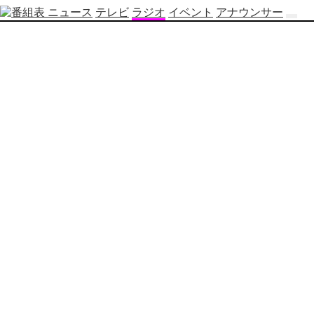
ニュース
テレビ
ラジオ
イベント
アナウンサー
テ
レ
ビ
番
組
表
OBS
制
作
番
組