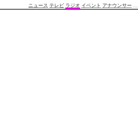
ニュース
テレビ
ラジオ
イベント
アナウンサー
テ
レ
ビ
番
組
表
OBS
制
作
番
組