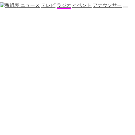
ニュース
テレビ
ラジオ
イベント
アナウンサー
テ
レ
ビ
番
組
表
OBS
制
作
番
組