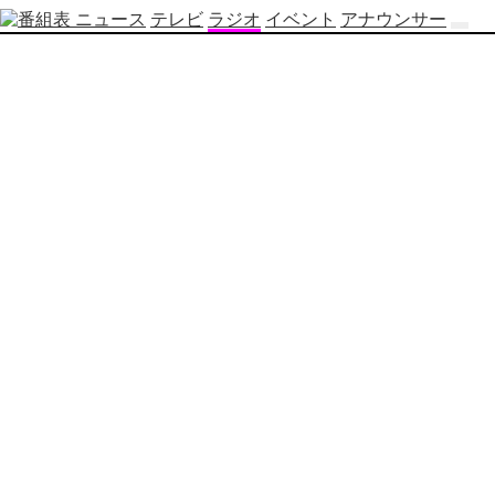
ニュース
テレビ
ラジオ
イベント
アナウンサー
テ
レ
ビ
番
組
表
OBS
制
作
番
組