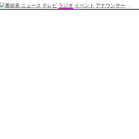
ニュース
テレビ
ラジオ
イベント
アナウンサー
テ
レ
ビ
番
組
表
OBS
制
作
番
組