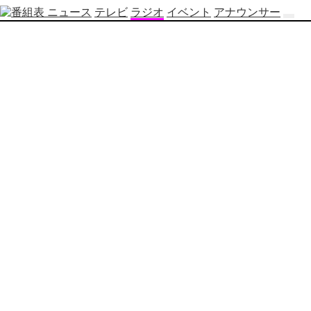
ニュース
テレビ
ラジオ
イベント
アナウンサー
テ
レ
ビ
番
組
表
OBS
制
作
番
組