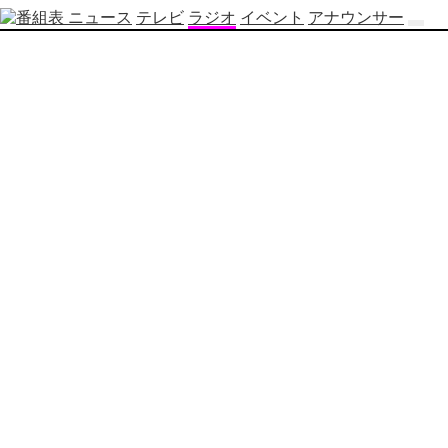
ニュース
テレビ
ラジオ
イベント
アナウンサー
テ
レ
ビ
番
組
表
OBS
制
作
番
組