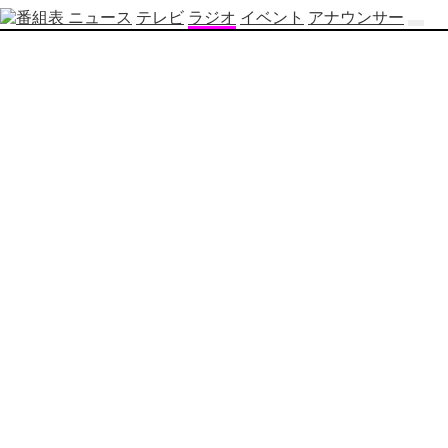
ニュース
テレビ
ラジオ
イベント
アナウンサー
テ
レ
ビ
番
組
表
OBS
制
作
番
組