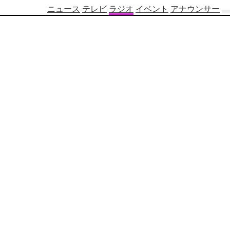
ニュース
テレビ
ラジオ
イベント
アナウンサー
テ
レ
ビ
番
組
表
OBS
制
作
番
組