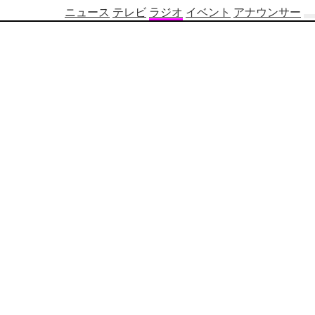
ニュース
テレビ
ラジオ
イベント
アナウンサー
テ
レ
ビ
番
組
表
OBS
制
作
番
組