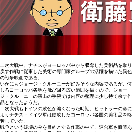
二次大戦中、ナチスがヨーロッパ中から収奪した美術品を取り
戻す作戦に従事した美術の専門家グループの活躍を描いた異色
の戦争映画である。
いかにもジョージ・クルーニーが好みそうな内容であるが、何
しろヨーロッパ各地を飛び回る広い範囲を描くので、ジョー
ジ・クルーニーの演出の手腕では内容の整理に少し持て余す作
品となったようだ。
二次大戦もドイツの敗色が濃くなった時期、ヒットラーの命に
よりナチス・ドイツ軍は侵攻したヨーロッパ各国の美術品を略
奪していた。
戦争という破壊のみを目的とする作戦の中で、連合軍も価値あ