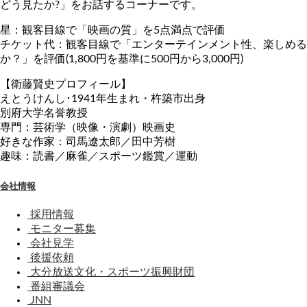
どう見たか?」をお話するコーナーです。
星：観客目線で「映画の質」を5点満点で評価
チケット代：観客目線で「エンターテインメント性、楽しめる
か？」を評価(1,800円を基準に500円から3,000円)
【衛藤賢史プロフィール】
えとうけんし･1941年生まれ・杵築市出身
別府大学名誉教授
専門：芸術学（映像・演劇）映画史
好きな作家：司馬遼太郎／田中芳樹
趣味：読書／麻雀／スポーツ鑑賞／運動
会社情報
採用情報
モニター募集
会社見学
後援依頼
大分放送文化・スポーツ振興財団
番組審議会
JNN