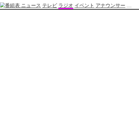
ニュース
テレビ
ラジオ
イベント
アナウンサー
テ
レ
ビ
番
組
表
OBS
制
作
番
組