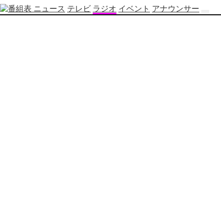
ニュース
テレビ
ラジオ
イベント
アナウンサー
テ
レ
ビ
番
組
表
OBS
制
作
番
組