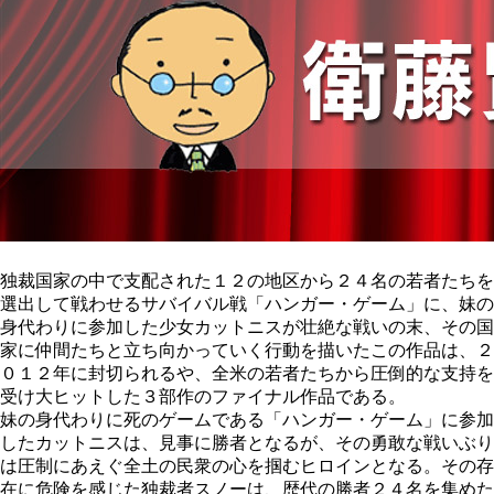
独裁国家の中で支配された１２の地区から２４名の若者たちを
選出して戦わせるサバイバル戦「ハンガー・ゲーム」に、妹の
身代わりに参加した少女カットニスが壮絶な戦いの末、その国
家に仲間たちと立ち向かっていく行動を描いたこの作品は、２
０１２年に封切られるや、全米の若者たちから圧倒的な支持を
受け大ヒットした３部作のファイナル作品である。
妹の身代わりに死のゲームである「ハンガー・ゲーム」に参加
したカットニスは、見事に勝者となるが、その勇敢な戦いぶり
は圧制にあえぐ全土の民衆の心を掴むヒロインとなる。その存
在に危険を感じた独裁者スノーは、歴代の勝者２４名を集めた