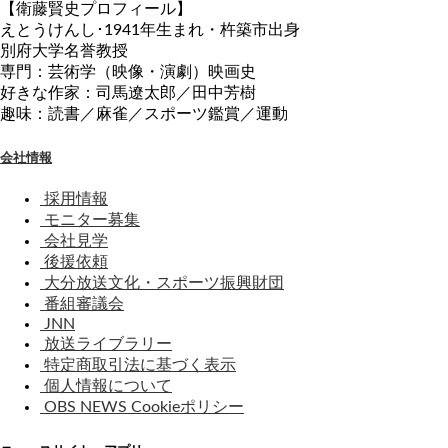
【衛藤賢史プロフィール】
えとうけんし･1941年生まれ・杵築市出身
別府大学名誉教授
専門：芸術学（映像・演劇）映画史
好きな作家：司馬遼太郎／田中芳樹
趣味：読書／麻雀／スポーツ鑑賞／運動
会社情報
採用情報
モニター募集
会社見学
後援依頼
大分放送文化・スポーツ振興財団
番組審議会
JNN
放送ライブラリー
特定商取引法に基づく表示
個人情報について
OBS NEWS Cookieポリシー