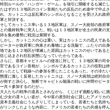
特別ルールの「ハンガー・ゲーム」を強引に開催するも滅亡し
たはずの１３地区のコイン首相たちの反乱のため途中で中止さ
れ、カットニスは反乱軍のシンボルとなることを受け入れ政府
軍と対決する。
そしてカットニス率いる１３地区軍は、スノー大統領の政府軍
との最終戦争に突入した。戦いは１３地区軍が全土の民衆の支
持を集め優勢に戦況は展開する。
しかし、カットニスの心は重い。実はカットニスの恋人である
ピーターが政府軍に拘束され毒物による洗脳で、ふたりの出身
地である１２地区が壊滅した原因はカットニスのせいであると
信じ込まされ狂乱状態になっていたからである。
さらに、首都キャピトルへの侵攻に対して、１３地区軍の司令
官であるコイン首相が、シンボルであるカットニスの役割は終
わったとして戦線への参加を禁じたこともあった。その冷たい
態度に激しく反発したカットニスは、スノー大統領は絶対自分
が倒すと決心し、無断でキャピトル陥落の戦いに仲間やピータ
ー共々参加するのだが…。
大人たちの戦争の道具とされながら、くじけず過酷な戦いに挑
む少女の凛々しい姿が、今や富の差別社会に貸したアメリカの
資本主義社会にうんざりしてしまっている、若者たちと気持ち
がリンクしたような内容に、アメリカの若者たちの共感を呼ん