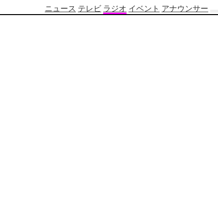
ニュース
テレビ
ラジオ
イベント
アナウンサー
テ
レ
ビ
番
組
表
OBS
制
作
番
組