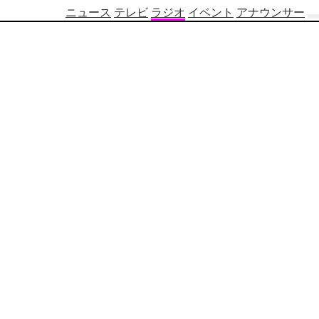
ニュース
テレビ
ラジオ
イベント
アナウンサー
テ
レ
ビ
番
組
表
OBS
制
作
番
組