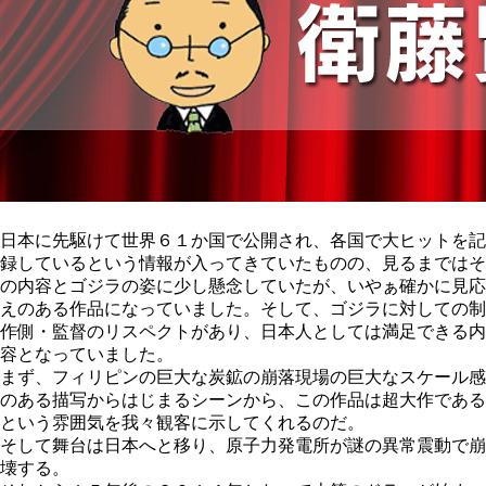
日本に先駆けて世界６１か国で公開され、各国で大ヒットを記
録しているという情報が入ってきていたものの、見るまではそ
の内容とゴジラの姿に少し懸念していたが、いやぁ確かに見応
えのある作品になっていました。そして、ゴジラに対しての制
作側・監督のリスペクトがあり、日本人としては満足できる内
容となっていました。
まず、フィリピンの巨大な炭鉱の崩落現場の巨大なスケール感
のある描写からはじまるシーンから、この作品は超大作である
という雰囲気を我々観客に示してくれるのだ。
そして舞台は日本へと移り、原子力発電所が謎の異常震動で崩
壊する。