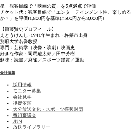
星：観客目線で「映画の質」を5点満点で評価
チケット代：観客目線で「エンターテインメント性、楽しめる
か？」を評価(1,800円を基準に500円から3,000円)
【衛藤賢史プロフィール】
えとうけんし･1941年生まれ・杵築市出身
別府大学名誉教授
専門：芸術学（映像・演劇）映画史
好きな作家：司馬遼太郎／田中芳樹
趣味：読書／麻雀／スポーツ鑑賞／運動
会社情報
採用情報
モニター募集
会社見学
後援依頼
大分放送文化・スポーツ振興財団
番組審議会
JNN
放送ライブラリー