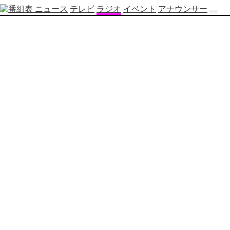
ニュース
テレビ
ラジオ
イベント
アナウンサー
テ
レ
ビ
番
組
表
OBS
制
作
番
組