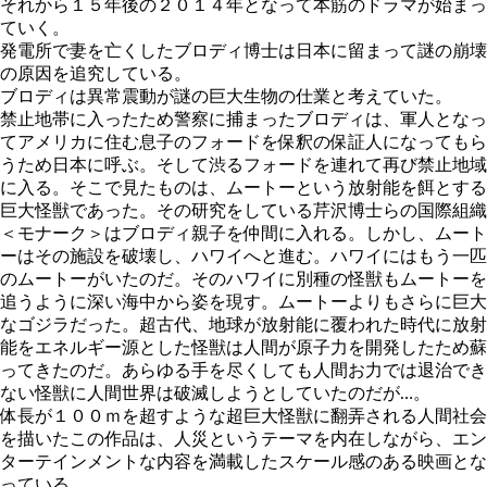
それから１５年後の２０１４年となって本筋のドラマが始まっ
ていく。
発電所で妻を亡くしたブロディ博士は日本に留まって謎の崩壊
の原因を追究している。
ブロディは異常震動が謎の巨大生物の仕業と考えていた。
禁止地帯に入ったため警察に捕まったブロディは、軍人となっ
てアメリカに住む息子のフォードを保釈の保証人になってもら
うため日本に呼ぶ。そして渋るフォードを連れて再び禁止地域
に入る。そこで見たものは、ムートーという放射能を餌とする
巨大怪獣であった。その研究をしている芹沢博士らの国際組織
＜モナーク＞はブロディ親子を仲間に入れる。しかし、ムート
ーはその施設を破壊し、ハワイへと進む。ハワイにはもう一匹
のムートーがいたのだ。そのハワイに別種の怪獣もムートーを
追うように深い海中から姿を現す。ムートーよりもさらに巨大
なゴジラだった。超古代、地球が放射能に覆われた時代に放射
能をエネルギー源とした怪獣は人間が原子力を開発したため蘇
ってきたのだ。あらゆる手を尽くしても人間お力では退治でき
ない怪獣に人間世界は破滅しようとしていたのだが…。
体長が１００ｍを超すような超巨大怪獣に翻弄される人間社会
を描いたこの作品は、人災というテーマを内在しながら、エン
ターテインメントな内容を満載したスケール感のある映画とな
っている。