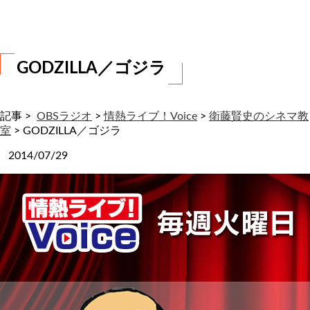
わ
せ
GODZILLA／ゴジラ
記事 >
OBSラジオ
>
情熱ライブ！Voice
>
衛藤賢史のシネマ教
室
>
GODZILLA／ゴジラ
2014/07/29