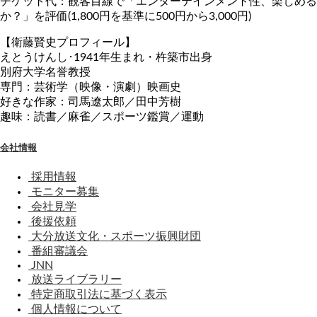
チケット代：観客目線で「エンターテインメント性、楽しめる
か？」を評価(1,800円を基準に500円から3,000円)
【衛藤賢史プロフィール】
えとうけんし･1941年生まれ・杵築市出身
別府大学名誉教授
専門：芸術学（映像・演劇）映画史
好きな作家：司馬遼太郎／田中芳樹
趣味：読書／麻雀／スポーツ鑑賞／運動
会社情報
採用情報
モニター募集
会社見学
後援依頼
大分放送文化・スポーツ振興財団
番組審議会
JNN
放送ライブラリー
特定商取引法に基づく表示
個人情報について