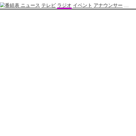
ニュース
テレビ
ラジオ
イベント
アナウンサー
テ
レ
ビ
番
組
表
OBS
制
作
番
組