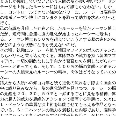
０％しか機能していないという人間の脳が凄い勢いでパーセン
テージを上昇したルーシーにはもはや誰もかなわない。しか
し、コントロールできない強大なパワーに、ルーシーは脳科学
の権威ノーマン博士にコンタクトを取って助力を求めパリへと
行く。
己の仮説を具現した存在と化したルーシーを診たノーマン博士
だが、短時間に急速に脳の進化が始まったルーシーに危惧す
る。ノーマン博士も５０％を超えていこうとする脳の進化の先
がどのような状態になるか見えないのだ。
その頃、執拗にルーシーを追う韓国マフィアのボスのチャンた
ちもパリへと乗り込んでくる。軍隊並みの戦力を持つ韓国マフ
ィアは、一切の斟酌なしに手向かう警官たちを倒しながらルー
シーへと迫ってくる。そして、１００％の脳の覚醒へと迫るル
ーシーの人類未見のルーシーの精神、肉体はどうなっていくの
か…。
猿人から人類への何百万年と続く進化の流れを手際よく画面の
中に織り込みながら、脳の進化過程を見せつつ、ルーシーの脳
の覚醒を２０、３０、５０％と上昇するごとに見せる精神、体
力の超人的威力を超絶的アクションで描写する手腕は、久々に
Ｌ・ベッソンの華麗な演出術を堪能させてもらえる作品となっ
ている。Ｓ・ヨハンソンの魅力を満載した内容であり、脳科学
とアクションと言うややもすれば大破綻を起こしかねないふた