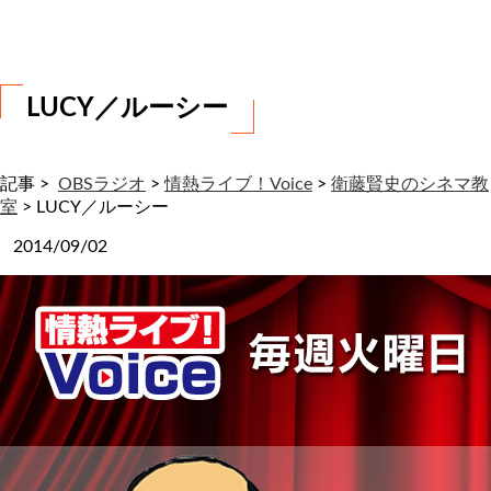
わ
せ
LUCY／ルーシー
記事 >
OBSラジオ
>
情熱ライブ！Voice
>
衛藤賢史のシネマ教
室
>
LUCY／ルーシー
2014/09/02