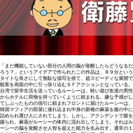
「まだ機能していない部分の人間の脳が覚醒したらどうなるだ
ろう？」というアイデアで作られたこの作品は、８９分という
タイトな長さにして無駄な描写を捨て、超スピーディな展開で
観客を画面の中に引っ張り込むＳＦアクションとなっている。
台湾で留学生活を送っているルーシーは、軽い遊び友達の男性
からホテルに荷物を持っていくように頼まれる。嫌な予感がし
てしぶったものの強引に頼まれフロントに届けたルーシーは、
韓国マフィアの部屋に連れ込まれ中身の新種の麻薬を腹の中に
詰められ運び人にされてしまう。しかし、アクシデントで腹を
蹴られ、麻薬がルーシーの体内に流れ出してしまう。それはル
ーシーの脳を覚醒させ人智を超えた能力を生み出す。通常の１