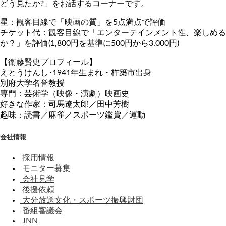
どう見たか?」をお話するコーナーです。
星：観客目線で「映画の質」を5点満点で評価
チケット代：観客目線で「エンターテインメント性、楽しめる
か？」を評価(1,800円を基準に500円から3,000円)
【衛藤賢史プロフィール】
えとうけんし･1941年生まれ・杵築市出身
別府大学名誉教授
専門：芸術学（映像・演劇）映画史
好きな作家：司馬遼太郎／田中芳樹
趣味：読書／麻雀／スポーツ鑑賞／運動
会社情報
採用情報
モニター募集
会社見学
後援依頼
大分放送文化・スポーツ振興財団
番組審議会
JNN