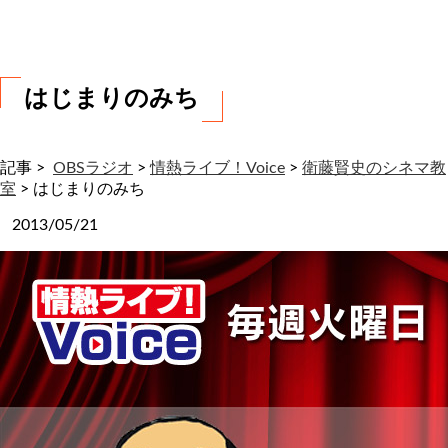
わ
せ
はじまりのみち
記事 >
OBSラジオ
>
情熱ライブ！Voice
>
衛藤賢史のシネマ教
室
>
はじまりのみち
2013/05/21