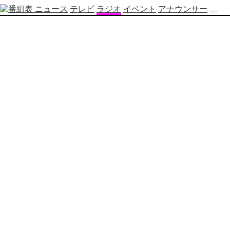
ニュース
テレビ
ラジオ
イベント
アナウンサー
テ
レ
ビ
番
組
表
OBS
制
作
番
組