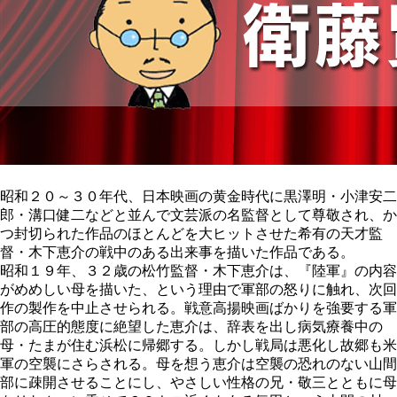
昭和２０～３０年代、日本映画の黄金時代に黒澤明・小津安二
郎・溝口健二などと並んで文芸派の名監督として尊敬され、か
つ封切られた作品のほとんどを大ヒットさせた希有の天才監
督・木下恵介の戦中のある出来事を描いた作品である。
昭和１９年、３２歳の松竹監督・木下恵介は、『陸軍』の内容
がめめしい母を描いた、という理由で軍部の怒りに触れ、次回
作の製作を中止させられる。戦意高揚映画ばかりを強要する軍
部の高圧的態度に絶望した恵介は、辞表を出し病気療養中の
母・たまが住む浜松に帰郷する。しかし戦局は悪化し故郷も米
軍の空襲にさらされる。母を想う恵介は空襲の恐れのない山間
部に疎開させることにし、やさしい性格の兄・敬三とともに母