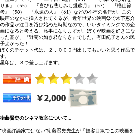
りき』（55） 『喜びも悲しみも幾歳月』（57） 『楢山節
考』（58） 『永遠の人』（61）などの不朽の名作が、この
映画のなかに挿入されてくるが、近年世界の映画祭で木下恵介
の作品が注目を浴び始めた時期なので、いいタイミングでの企
画になると考える。私事になりますが、ぼくが映画を好きにな
った基が、『野菊の如き君なりき』でした。有田紀子さんの民
子よかった！
ぼくのチケット代は、２，０００円出してもいいと思う作品で
す。
星印は、３つ差し上げます。
衛藤賢史のシネマ教室について…
“映画評論家ではない”衛藤賢史先生が「観客目線でこの映画を