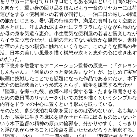
をリヤカーに乗せて６０キロ近くもある気田という山間の村へ
と向かう。重い身の回り品を積んだもう一台のリヤカーには荷
運びをする＜便利屋＞の若者が同行し、一泊二日の厳しい峠道
の旅がはじまる。暑い夏の行程の中、満足な食料もなく空腹と
暑さと雨に、汗まみれ泥まみれにフラフラになりながら旅のな
か母の身を気遣う恵介。小生意気な便利屋の若者と衝突しなが
らイラ立つ恵介だが、山間の荒れてない緑豊かな風景や、素朴
な宿の人たちの親切に触れていくうちに、このような庶民の生
活、日本の美しい風景を描く構想が次々と恵介の心に沸き出す
のだった。
木下恵介を敬愛するアニメーション監督の原恵一（『クレヨン
しんちゃん』『河童のクゥと夏休み』など）が、はじめて実写
映画に挑戦したことでも話題になった作品であるのだが、木下
恵介の伝記映画という形式をとらず、戦争を嫌悪する恵介が
『陸軍』を撮った後、故郷へ帰り愛する母・たまを疎開させる
ための数日間のリヤカーを引いての旅を描くというシンプルな
内容をドラマの中心に置くという形式を取っている。
そのため、多少淡泊な印象を受けるのは否めないが、名も無い
しかし誠実に生きる庶民を描かせたら右に出るものはいないと
いう木下監督の精神の原点の輪郭を、分かりやすく、くっきり
と浮びあがらせることに論点を置いたためだろうと解釈する。
『陸軍』（44） 『二十四の瞳』（54） 『野菊の如き君な