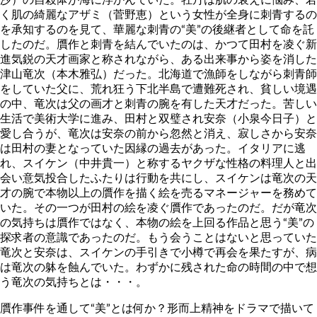
く肌の綺麗なアザミ（菅野恵）という女性が全身に刺青するの
を承知するのを見て、華麗な刺青の“美”の後継者として命を託
したのだ。贋作と刺青を結んでいたのは、かつて田村を凌ぐ新
進気鋭の天才画家と称されながら、ある出来事から姿を消した
津山竜次（本木雅弘）だった。北海道で漁師をしながら刺青師
をしていた父に、荒れ狂う下北半島で遭難死され、貧しい境遇
の中、竜次は父の画才と刺青の腕を有した天才だった。苦しい
生活で美術大学に進み、田村と双璧され安奈（小泉今日子）と
愛し合うが、竜次は安奈の前から忽然と消え、寂しさから安奈
は田村の妻となっていた因縁の過去があった。イタリアに逃
れ、スイケン（中井貴一）と称するヤクザな性格の料理人と出
会い意気投合したふたりは行動を共にし、スイケンは竜次の天
才の腕で本物以上の贋作を描く絵を売るマネージャーを務めて
いた。その一つが田村の絵を凌ぐ贋作であったのだ。だが竜次
の気持ちは贋作ではなく、本物の絵を上回る作品と思う“美”の
探求者の意識であったのだ。もう会うことはないと思っていた
竜次と安奈は、スイケンの手引きで小樽で再会を果たすが、病
は竜次の躰を蝕んでいた。わずかに残された命の時間の中で想
う竜次の気持ちとは・・・。
贋作事件を通して“美”とは何か？形而上精神をドラマで描いて