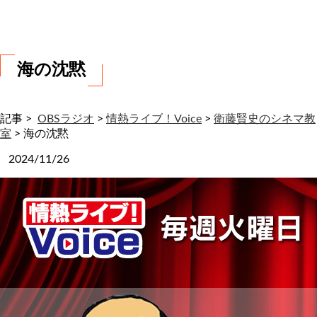
わ
せ
海の沈黙
記事 >
OBSラジオ
>
情熱ライブ！Voice
>
衛藤賢史のシネマ教
室
>
海の沈黙
2024/11/26