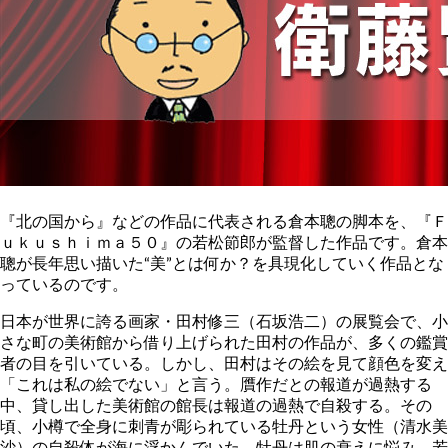
『北の国から』などの作品に代表される倉本聰の脚本を、『Ｆ
ｕｋｕｓｈｉｍａ５０』の若松節郎が監督した作品です。倉本
聰が長年思い描いた“美”とは何か？を具現化していく作品とな
っているのです。
日本が世界に誇る画家・田村修三（石坂浩二）の展覧会で、小
さな町の美術館から借り上げられた田村の作品が、多くの鑑賞
者の目を引いている。しかし、田村はその絵を見て顔色を変え
「これは私の絵でない」と言う。贋作だとの報道が過熱する
中、貸し出した美術館の館長は報道の過熱で自殺する。その
頃、小樽で全身に刺青が彫られている牡丹という女性（清水美
沙）の自殺体が海に浮かんでいた。牡丹は肌の衰えに悩み、若