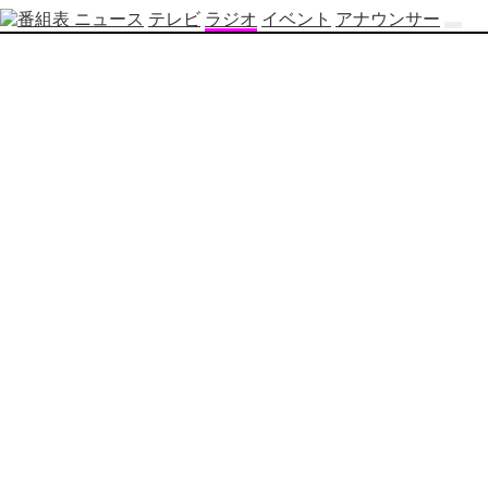
ニュース
テレビ
ラジオ
イベント
アナウンサー
テ
レ
ビ
番
組
表
OBS
制
作
番
組