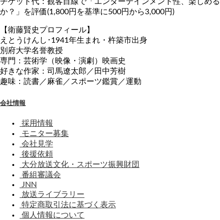
チケット代：観客目線で「エンターテインメント性、楽しめる
か？」を評価(1,800円を基準に500円から3,000円)
【衛藤賢史プロフィール】
えとうけんし･1941年生まれ・杵築市出身
別府大学名誉教授
専門：芸術学（映像・演劇）映画史
好きな作家：司馬遼太郎／田中芳樹
趣味：読書／麻雀／スポーツ鑑賞／運動
会社情報
採用情報
モニター募集
会社見学
後援依頼
大分放送文化・スポーツ振興財団
番組審議会
JNN
放送ライブラリー
特定商取引法に基づく表示
個人情報について