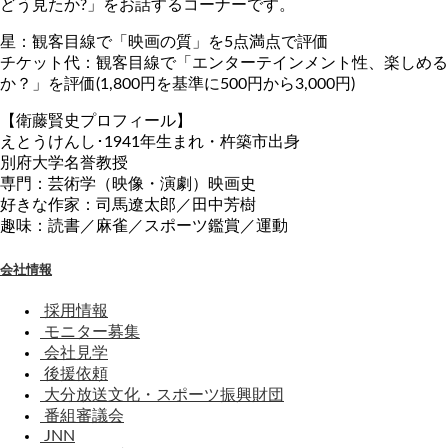
どう見たか?」をお話するコーナーです。
星：観客目線で「映画の質」を5点満点で評価
チケット代：観客目線で「エンターテインメント性、楽しめる
か？」を評価(1,800円を基準に500円から3,000円)
【衛藤賢史プロフィール】
えとうけんし･1941年生まれ・杵築市出身
別府大学名誉教授
専門：芸術学（映像・演劇）映画史
好きな作家：司馬遼太郎／田中芳樹
趣味：読書／麻雀／スポーツ鑑賞／運動
会社情報
採用情報
モニター募集
会社見学
後援依頼
大分放送文化・スポーツ振興財団
番組審議会
JNN