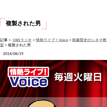
わ
せ
複製された男
記事 >
OBSラジオ
>
情熱ライブ！Voice
>
衛藤賢史のシネマ教
室
>
複製された男
2014/08/19