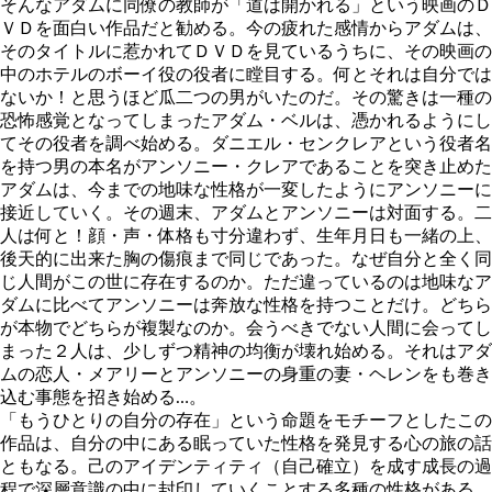
そんなアダムに同僚の教師が「道は開かれる」という映画のＤ
ＶＤを面白い作品だと勧める。今の疲れた感情からアダムは、
そのタイトルに惹かれてＤＶＤを見ているうちに、その映画の
中のホテルのボーイ役の役者に瞠目する。何とそれは自分では
ないか！と思うほど瓜二つの男がいたのだ。その驚きは一種の
恐怖感覚となってしまったアダム・ベルは、憑かれるようにし
てその役者を調べ始める。ダニエル・センクレアという役者名
を持つ男の本名がアンソニー・クレアであることを突き止めた
アダムは、今までの地味な性格が一変したようにアンソニーに
接近していく。その週末、アダムとアンソニーは対面する。二
人は何と！顔・声・体格も寸分違わず、生年月日も一緒の上、
後天的に出来た胸の傷痕まで同じであった。なぜ自分と全く同
じ人間がこの世に存在するのか。ただ違っているのは地味なア
ダムに比べてアンソニーは奔放な性格を持つことだけ。どちら
が本物でどちらが複製なのか。会うべきでない人間に会ってし
まった２人は、少しずつ精神の均衡が壊れ始める。それはアダ
ムの恋人・メアリーとアンソニーの身重の妻・ヘレンをも巻き
込む事態を招き始める…。
「もうひとりの自分の存在」という命題をモチーフとしたこの
作品は、自分の中にある眠っていた性格を発見する心の旅の話
ともなる。己のアイデンティティ（自己確立）を成す成長の過
程で深層意識の中に封印していくことする多種の性格がある。