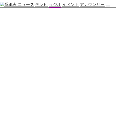
ニュース
テレビ
ラジオ
イベント
アナウンサー
テ
レ
ビ
番
組
表
OBS
制
作
番
組