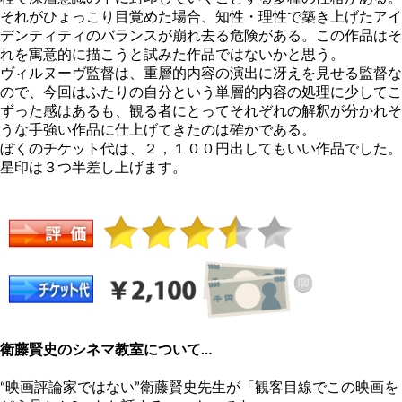
それがひょっこり目覚めた場合、知性・理性で築き上げたアイ
デンティティのバランスが崩れ去る危険がある。この作品はそ
れを寓意的に描こうと試みた作品ではないかと思う。
ヴィルヌーヴ監督は、重層的内容の演出に冴えを見せる監督な
ので、今回はふたりの自分という単層的内容の処理に少してこ
ずった感はあるも、観る者にとってそれぞれの解釈が分かれそ
うな手強い作品に仕上げてきたのは確かである。
ぼくのチケット代は、２，１００円出してもいい作品でした。
星印は３つ半差し上げます。
衛藤賢史のシネマ教室について…
“映画評論家ではない”衛藤賢史先生が「観客目線でこの映画を