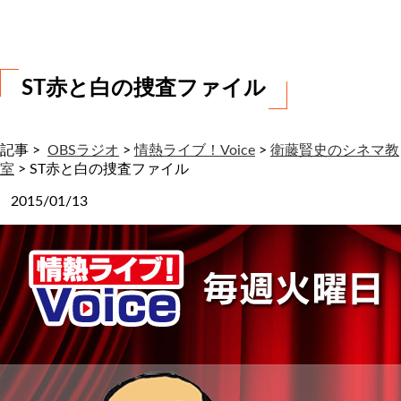
わ
せ
ST赤と白の捜査ファイル
記事 >
OBSラジオ
>
情熱ライブ！Voice
>
衛藤賢史のシネマ教
室
>
ST赤と白の捜査ファイル
2015/01/13