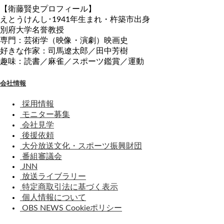
【衛藤賢史プロフィール】
えとうけんし･1941年生まれ・杵築市出身
別府大学名誉教授
専門：芸術学（映像・演劇）映画史
好きな作家：司馬遼太郎／田中芳樹
趣味：読書／麻雀／スポーツ鑑賞／運動
会社情報
採用情報
モニター募集
会社見学
後援依頼
大分放送文化・スポーツ振興財団
番組審議会
JNN
放送ライブラリー
特定商取引法に基づく表示
個人情報について
OBS NEWS Cookieポリシー