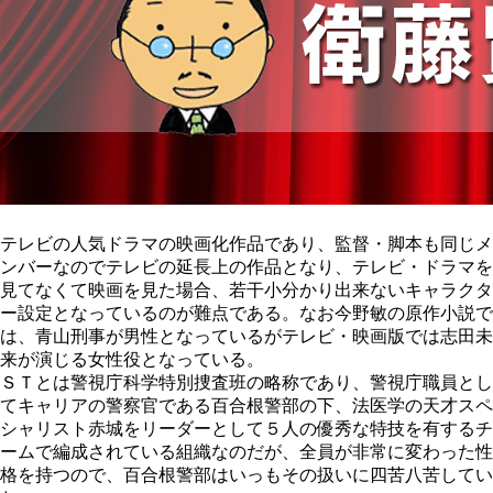
テレビの人気ドラマの映画化作品であり、監督・脚本も同じメ
ンバーなのでテレビの延長上の作品となり、テレビ・ドラマを
見てなくて映画を見た場合、若干小分かり出来ないキャラクタ
ー設定となっているのが難点である。なお今野敏の原作小説で
は、青山刑事が男性となっているがテレビ・映画版では志田未
来が演じる女性役となっている。
ＳＴとは警視庁科学特別捜査班の略称であり、警視庁職員とし
てキャリアの警察官である百合根警部の下、法医学の天才スペ
シャリスト赤城をリーダーとして５人の優秀な特技を有するチ
ームで編成されている組織なのだが、全員が非常に変わった性
格を持つので、百合根警部はいっもその扱いに四苦八苦してい