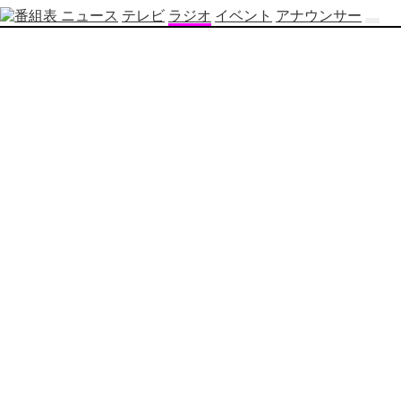
ニュース
テレビ
ラジオ
イベント
アナウンサー
テ
レ
ビ
番
組
表
OBS
制
作
番
組