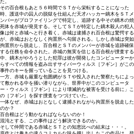
た。
その百合根もあと５６時間でＳＴから栄転することになった
時、護送中の囚人の脱獄を仕組んだ天才ハッカー鏑木をＳＴメ
ンバーがプロファイリングで特定し、追跡する中その鏑木の焼
死体を赤城が発見する。そしてＳＴが特定した鏑木殺人の犯人
像は何と赤城へと行き着く。赤城は逮捕され百合根は驚愕する
が、赤城はおとなしく拘置所へ勾留される。しかし赤城は突如
拘置所から脱走し、百合根とＳＴのメンバーが赤城を追跡確保
する任務を命令された。赤城の無実を信じる百合根が捜査する
中、鏑木がやろうとした犯罪は彼が開発したコンピューターか
らすべての情報を盗み出すサイバーウィルス［フギン］がこの
事件のキーを握っていることを見つける。
一方、赤城も厳重な包囲網がＳＴや投入された警察たちによっ
て敷かれる中を掻い潜りながら、世界中がこのコンピュータ
ー・ウィルス［フギン］により壊滅的な被害を受ける前に」こ
の［フギン］を探す捜査をつづけていた。
一体なぜ、赤城はおとなしく逮捕されながら拘置所を脱走した
のか？
百合根はどう動かなればならないのか！
混沌とする、この事件はどう解決できるのか。
そして仲間である赤城とＳＴとの知恵比べの結末は・・・。
原作とは趣きの違うコミカルな味を押し出したこの作品は、登