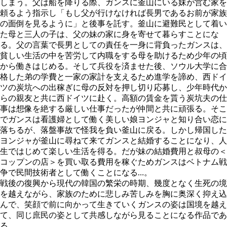
しまう。父は船を降りる際、ガンスに釜山にいる妹が営む家を
頼るよう指示し「もし父が行けなければ長男であるお前が家族
の面倒を見るように」と後事を託す。釜山に避難民として着い
た母と三人の子は、父の妹の家に身を寄せて暮らすことにな
る。父の言葉で長男としての責任を一身に背負ったガンスは、
貧しい生活の中を苦労して内職をする母を助けるため少年の頃
から働きはじめる。そして兵役を済ませた後、ソウル大学に合
格した弟の学費と一家の家計を支えるため進学を諦め、西ドイ
ツの炭坑への出稼ぎに母の反対を押し切り応募し、少年時代か
らの親友と共に西ドイツに赴く。高額の賃金を貰う炭坑夫の仕
事は想像を絶する厳しい仕事だったが仲間と共に頑張る。そこ
でガンスは看護婦として働く美しい娘ヨンジャと知り合い恋に
落ちるが、落盤事故で怪我を負い釜山に戻る。しかし帰国した
ヨンジャが釜山に尋ねて来てガンスと結婚することになり、人
生ではじめて楽しい生活を得る。だが妹の結婚費用と叔母の＜
コップンの店＞を買い取る費用を稼ぐためガンスはベトナム戦
争で民間技術者として働くことになる…。
戦後の復興から現代の韓国の繁栄の時期、幾度となく生死の境
を越えながら、家族のために悲しみ苦しみを胸に奥深く抑え込
んで、笑顔で前に向かって生きていくガンスの姿は国境を越え
て、同じ庶民の姿として共感しながら見ることになる作品であ
る。