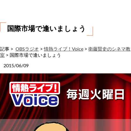
わ
せ
国際市場で逢いましょう
記事 >
OBSラジオ
>
情熱ライブ！Voice
>
衛藤賢史のシネマ教
室
>
国際市場で逢いましょう
2015/06/09