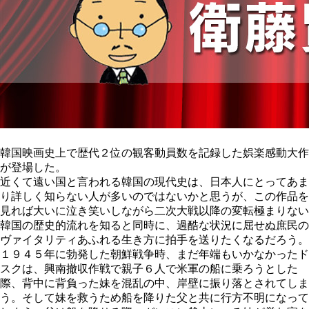
韓国映画史上で歴代２位の観客動員数を記録した娯楽感動大作
が登場した。
近くて遠い国と言われる韓国の現代史は、日本人にとってあま
り詳しく知らない人が多いのではないかと思うが、この作品を
見れば大いに泣き笑いしながら二次大戦以降の変転極まりない
韓国の歴史的流れを知ると同時に、過酷な状況に屈せぬ庶民の
ヴァイタリティあふれる生き方に拍手を送りたくなるだろう。
１９４５年に勃発した朝鮮戦争時、まだ年端もいかなかったド
スクは、興南撤収作戦で親子６人で米軍の船に乗ろうとした
際、背中に背負った妹を混乱の中、岸壁に振り落とされてしま
う。そして妹を救うため船を降りた父と共に行方不明になって