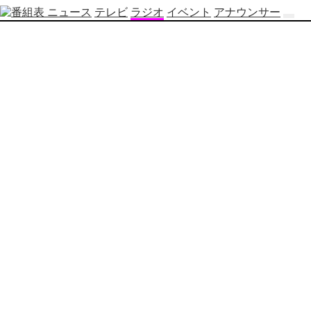
ニュース
テレビ
ラジオ
イベント
アナウンサー
テ
レ
ビ
番
組
表
OBS
制
作
番
組