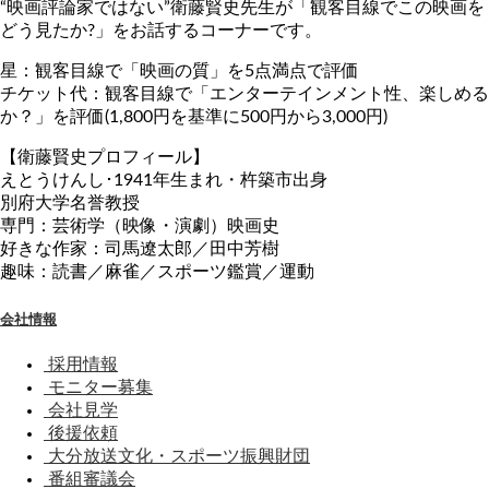
“映画評論家ではない”衛藤賢史先生が「観客目線でこの映画を
どう見たか?」をお話するコーナーです。
星：観客目線で「映画の質」を5点満点で評価
チケット代：観客目線で「エンターテインメント性、楽しめる
か？」を評価(1,800円を基準に500円から3,000円)
【衛藤賢史プロフィール】
えとうけんし･1941年生まれ・杵築市出身
別府大学名誉教授
専門：芸術学（映像・演劇）映画史
好きな作家：司馬遼太郎／田中芳樹
趣味：読書／麻雀／スポーツ鑑賞／運動
会社情報
採用情報
モニター募集
会社見学
後援依頼
大分放送文化・スポーツ振興財団
番組審議会