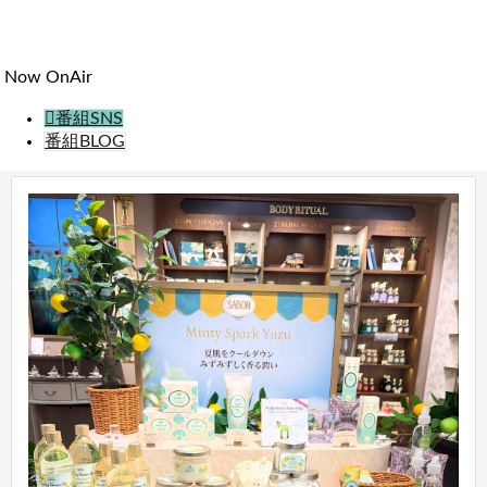
わ
せ
Now OnAir
番組SNS
番組BLOG