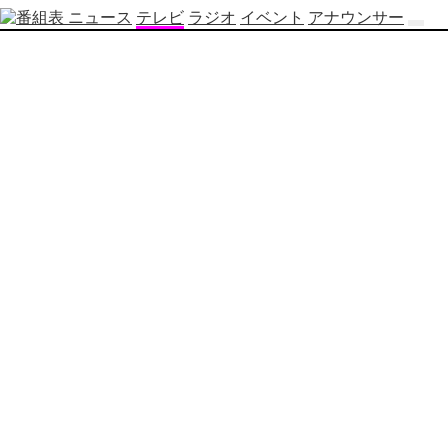
ニュース
テレビ
ラジオ
イベント
アナウンサー
テ
レ
ビ
番
組
表
OBS
制
作
番
組