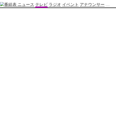
ニュース
テレビ
ラジオ
イベント
アナウンサー
テ
レ
ビ
番
組
表
OBS
制
作
番
組