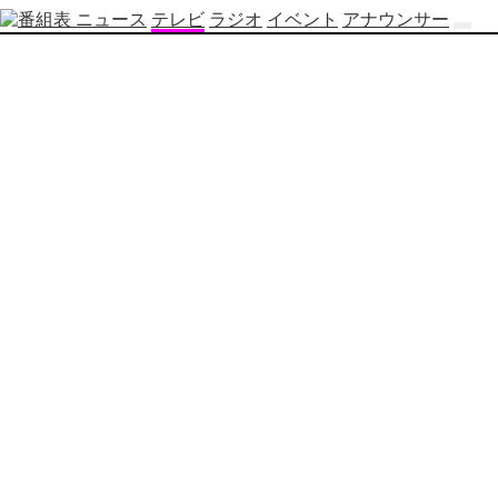
ニュース
テレビ
ラジオ
イベント
アナウンサー
テ
レ
ビ
番
組
表
OBS
制
作
番
組