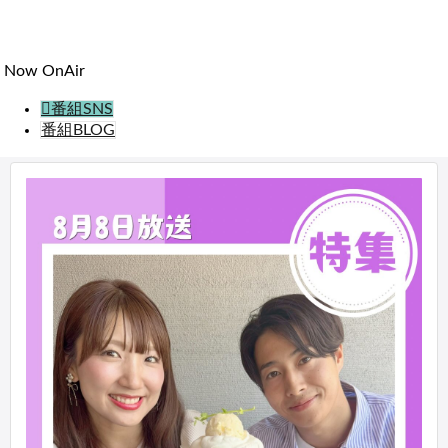
わ
せ
Now OnAir
番組SNS
番組BLOG