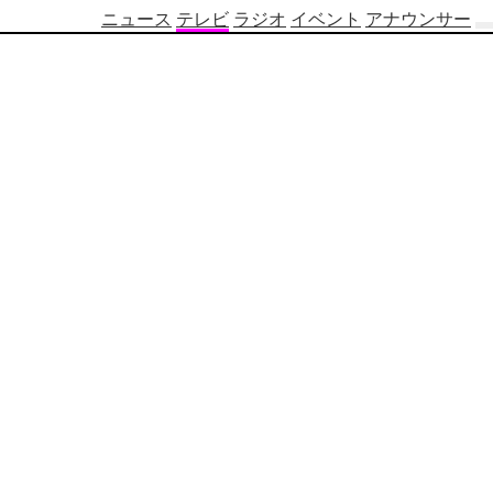
ニュース
テレビ
ラジオ
イベント
アナウンサー
テ
レ
ビ
番
組
表
OBS
制
作
番
組