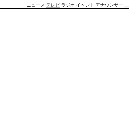
ニュース
テレビ
ラジオ
イベント
アナウンサー
テ
レ
ビ
番
組
表
OBS
制
作
番
組