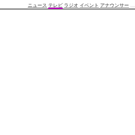
ニュース
テレビ
ラジオ
イベント
アナウンサー
テ
レ
ビ
番
組
表
OBS
制
作
番
組