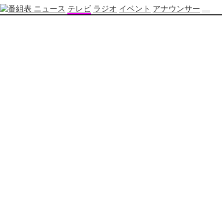
ニュース
テレビ
ラジオ
イベント
アナウンサー
テ
レ
ビ
番
組
表
OBS
制
作
番
組