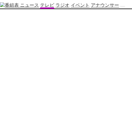
ニュース
テレビ
ラジオ
イベント
アナウンサー
テ
レ
ビ
番
組
表
OBS
制
作
番
組