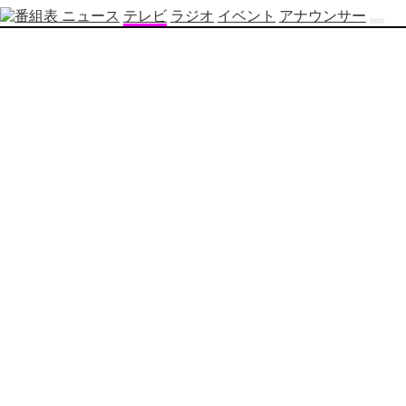
ニュース
テレビ
ラジオ
イベント
アナウンサー
テ
レ
ビ
番
組
表
OBS
制
作
番
組