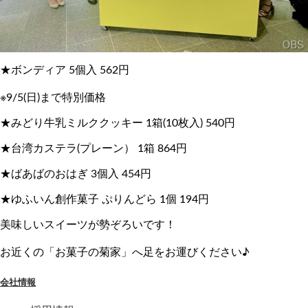
★ボンディア 5個入 562円
※9/5(日)まで特別価格
★みどり牛乳ミルククッキー 1箱(10枚入) 540円
★台湾カステラ(プレーン） 1箱 864円
★ばあばのおはぎ 3個入 454円
★ゆふいん創作菓子 ぷりんどら 1個 194円
美味しいスイーツが勢ぞろいです！
お近くの「お菓子の菊家」へ足をお運びください♪
会社情報