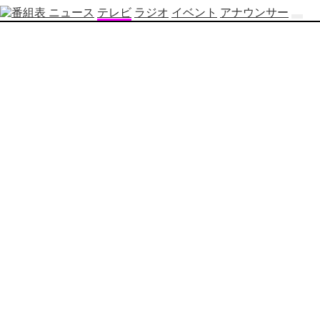
ニュース
テレビ
ラジオ
イベント
アナウンサー
テ
レ
ビ
番
組
表
OBS
制
作
番
組