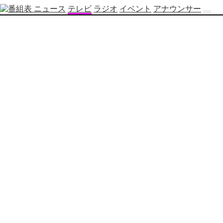
ニュース
テレビ
ラジオ
イベント
アナウンサー
テ
レ
ビ
番
組
表
OBS
制
作
番
組