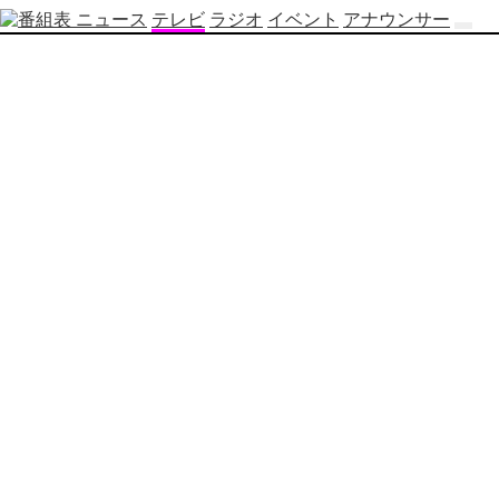
ニュース
テレビ
ラジオ
イベント
アナウンサー
テ
レ
ビ
番
組
表
OBS
制
作
番
組