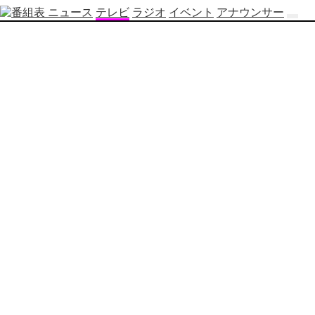
ニュース
テレビ
ラジオ
イベント
アナウンサー
テ
レ
ビ
番
組
表
OBS
制
作
番
組