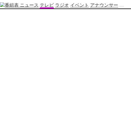
ニュース
テレビ
ラジオ
イベント
アナウンサー
テ
レ
ビ
番
組
表
OBS
制
作
番
組