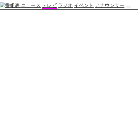
ニュース
テレビ
ラジオ
イベント
アナウンサー
テ
レ
ビ
番
組
表
OBS
制
作
番
組