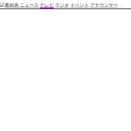
ニュース
テレビ
ラジオ
イベント
アナウンサー
テ
レ
ビ
番
組
表
OBS
制
作
番
組