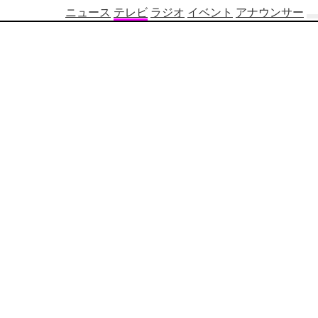
ニュース
テレビ
ラジオ
イベント
アナウンサー
テ
レ
ビ
番
組
表
OBS
制
作
番
組