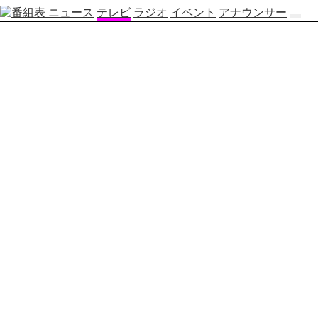
ニュース
テレビ
ラジオ
イベント
アナウンサー
テ
レ
ビ
番
組
表
OBS
制
作
番
組