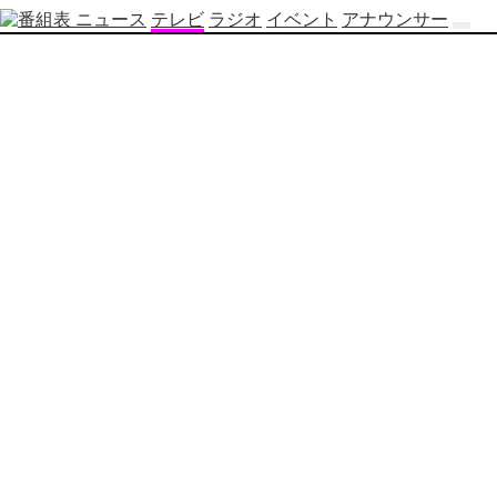
ニュース
テレビ
ラジオ
イベント
アナウンサー
テ
レ
ビ
番
組
表
OBS
制
作
番
組