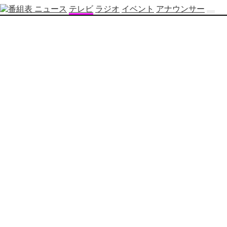
ニュース
テレビ
ラジオ
イベント
アナウンサー
テ
レ
ビ
番
組
表
OBS
制
作
番
組