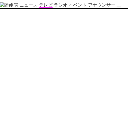
ニュース
テレビ
ラジオ
イベント
アナウンサー
テ
レ
ビ
番
組
表
OBS
制
作
番
組