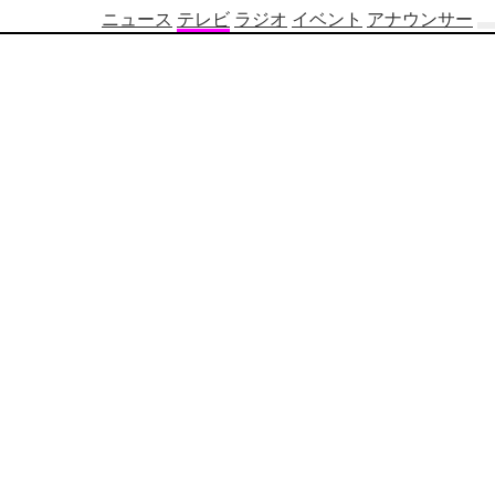
ニュース
テレビ
ラジオ
イベント
アナウンサー
テ
レ
ビ
番
組
表
OBS
制
作
番
組