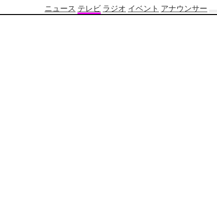
ニュース
テレビ
ラジオ
イベント
アナウンサー
テ
レ
ビ
番
組
表
OBS
制
作
番
組