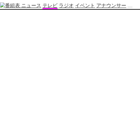
ニュース
テレビ
ラジオ
イベント
アナウンサー
テ
レ
ビ
番
組
表
OBS
制
作
番
組