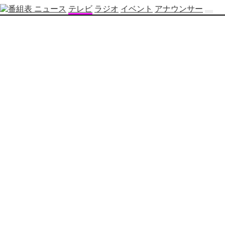
ニュース
テレビ
ラジオ
イベント
アナウンサー
テ
レ
ビ
番
組
表
OBS
制
作
番
組