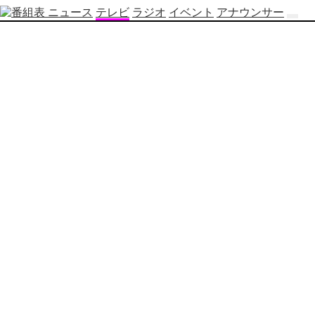
ニュース
テレビ
ラジオ
イベント
アナウンサー
テ
レ
ビ
番
組
表
OBS
制
作
番
組